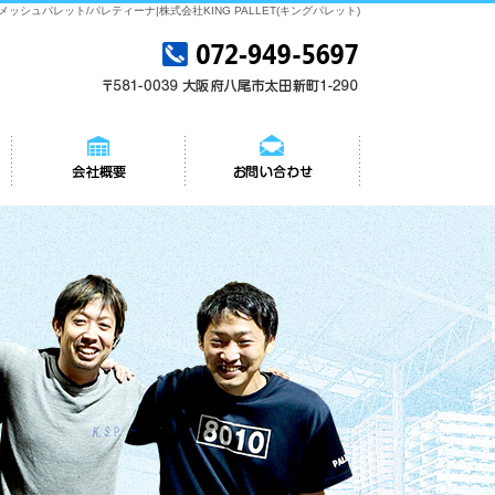
古メッシュパレット/パレティーナ|株式会社KING PALLET(キングパレット)