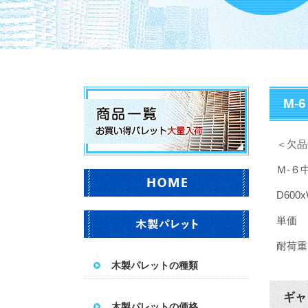
M-
＜欠品
Ｍ-６
D600x
単価 
耐荷重：
木製パレットの種類
ギャ
木製パレットの価格