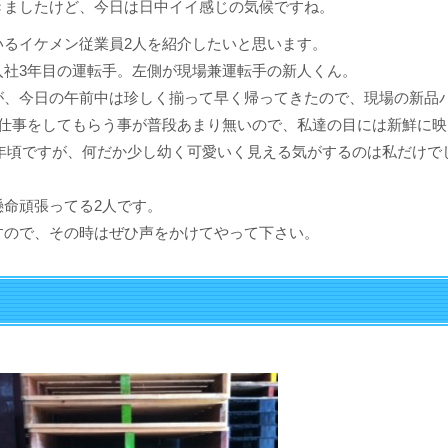
きましたけど、今日は日中イイ感じの気候ですね。
いるイケメン従業員2人を紹介したいと思います。
入社3年目の運転手。左側が現場兼運転手の新人くん。
が、今日の午前中は珍しく揃って早く帰ってきたので、現場の新品
の仕事をしてもらう事が普段あまり無いので、私達の目には新鮮に映
イ年頃ですが、何だか少し幼く可愛いく見える気がするのは私だけで
命頑張ってる2人です。
すので、その時はぜひ声をかけてやって下さい。