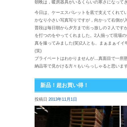
朝晩は，暖房器具がいるくらいの寒さになって
今日は、ケーエスパレットを底で支えてくれて
かなり小さい写真写りですが，向かって右側が
普段は毎日朝から夕方まで出っ放しの２人です
を打つのをやってくれました。2人揃って現場
真を撮ってみました(笑)2人とも、まぁまぁイ
(笑)
プライベートはわかりませんが…真面目で一所懸
納品等で見かける方々もいらっしゃると思いま
新品！超お買い得！
投稿日
2013年11月1日