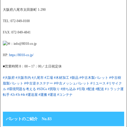
大阪府八尾市太田新町 1-290
TEL: 072-949-0100
FAX: 072-949-4841
：info@8010-co.jp
HP:
https://8010-co.jp/
■営業時間 8：00～17：00／土日祝定休
#大阪府
#大阪市内
#八尾市
#工場
#木材加工
#新品
#中古木製パレット
#中古樹
脂製パレット
#中古逆ネステナー
#中古メッシュパレット
#リユース
#リサイク
ル
#環境問題を考える
#SDGs
#買取り
#持ち込み
#引取
#配達
#配送
#トラック運
転手
#2t
#3t
#4t
#運送屋
#運搬
#運送
#コンテナ
パレットのご紹介 No.83