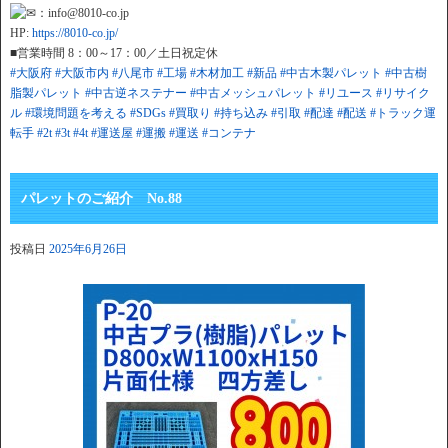
：info@8010-co.jp
HP:
https://8010-co.jp/
■営業時間 8：00～17：00／土日祝定休
#大阪府
#大阪市内
#八尾市
#工場
#木材加工
#新品
#中古木製パレット
#中古樹
脂製パレット
#中古逆ネステナー
#中古メッシュパレット
#リユース
#リサイク
ル
#環境問題を考える
#SDGs
#買取り
#持ち込み
#引取
#配達
#配送
#トラック運
転手
#2t
#3t
#4t
#運送屋
#運搬
#運送
#コンテナ
パレットのご紹介 No.88
投稿日
2025年6月26日