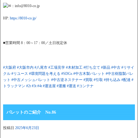
：info@8010-co.jp
HP:
https://8010-co.jp/
■営業時間 8：00～17：00／土日祝定休
#大阪府
#大阪市内
#八尾市
#工場見学
#木材加工
#打ち立て
#新品
#中古
#リサイ
クル
#リユース
#環境問題を考える
#SDGs
#中古木製パレット
#中古樹脂製パレ
ット
#中古メッシュパレット
#中古逆ネステナー
#買取
#引取
#持ち込み
#配達
#
トラックマン
#2t
#3t
#4t
#運送屋
#運搬
#運送
#コンテナ
パレットのご紹介 No.86
投稿日
2025年6月23日