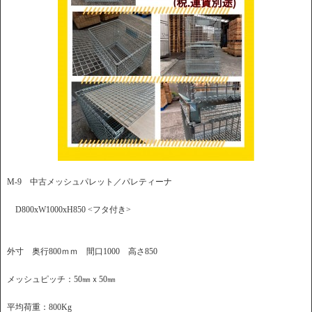
M-9 中古メッシュパレット／パレティーナ
D800xW1000xH850 <フタ付き>
外寸 奥行800ｍｍ 間口1000 高さ850
メッシュピッチ：50㎜ｘ50㎜
平均荷重：800Kg