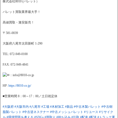
株式会社8010 (パレット）
パレット買取業界最大手！
高値買取・激安販売！
〒581-0039
大阪府八尾市太田新町 1-290
TEL: 072-949-0100
FAX: 072-949-4841
：info@8010-co.jp
HP:
https://8010-co.jp/
■営業時間 8：00～17：00／土日祝定休
#大阪府
#大阪市内
#八尾市
#工場
#木材加工
#新品
#中古木製パレット
#中古樹
脂製パレット
#中古逆ネステナー
#中古メッシュパレット
#リユース
#リサイク
ル
#環境問題を考える
#SDGs
#買取り
#持ち込み
#引取
#配達
#配送
#トラック運