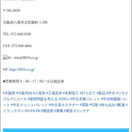
〒581-0039
大阪府八尾市太田新町 1-290
TEL: 072-949-0100
FAX: 072-949-4841
：info@8010-co.jp
HP:
https://8010-co.jp/
■営業時間 8：00～17：00／土日祝定休
#大阪府
#大阪市内
#八尾市
#工場見学
#木材加工
#打ち立て
#新品
#中古
#リサイ
クル
#リユース
#環境問題を考える
#SDGs
#中古木製パレット
#中古樹脂製パレ
ット
#中古メッシュパレット
#中古逆ネステナー
#買取
#引取
#持ち込み
#配達
#
トラックマン
#2t
#3t
#4t
#運送屋
#運搬
#運送
#コンテナ