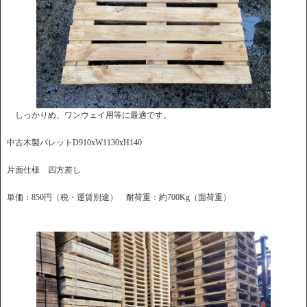
しっかりめ、ワンウェイ用等に最適です。
中古木製パレットD910xW1130xH140
片面仕様 四方差し
単価：850円（税・運賃別途） 耐荷重：約700Kg（面荷重）