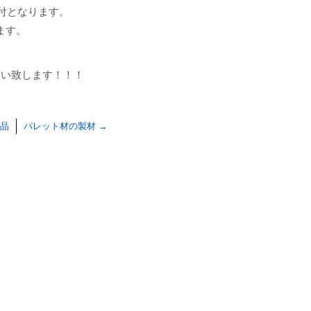
受付となります。
ります。
願い致します！！！
品
パレット材の製材
→