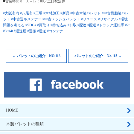
■営業時間 8：00～17：00／土日祝定休
#大阪市内
#八尾市
#工場
#木材加工
#新品
#中古木製パレット
#中古樹脂製パレ
ット
#中古逆ネステナー
#中古メッシュパレット
#リユース
#リサイクル
#環境
問題を考える
#SDGs
#買取り
#持ち込み
#引取
#配達
#配送
#トラック運転手
#2t
#3t
#4t
#運送屋
#運搬
#運送
#コンテナ
←
パレットのご紹介 NO.113
パレットのご紹介 No.115
→
HOME
木製パレットの種類