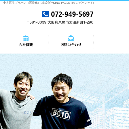
中古再生プラパレ（再投稿）|株式会社KING PALLET(キングパレット)