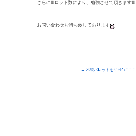
さらに!!!ロット数により、勉強させて頂きます!!!!
お問い合わせお待ち致しております
←
木製パレットをﾍﾞｯﾄﾞに！