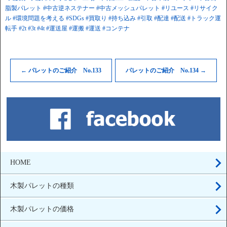
脂製パレット
#中古逆ネステナー
#中古メッシュパレット
#リユース
#リサイク
ル
#環境問題を考える
#SDGs
#買取り
#持ち込み
#引取
#配達
#配送
#トラック運
転手
#2t
#3t
#4t
#運送屋
#運搬
#運送
#コンテナ
←
パレットのご紹介 No.133
パレットのご紹介 No.134
→
HOME
木製パレットの種類
木製パレットの価格