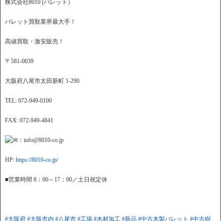
株式会社8010 (パレット）
パレット買取業界最大手！
高値買取・激安販売！
〒581-0039
大阪府八尾市太田新町 1-290
TEL: 072-949-0100
FAX: 072-949-4841
：info@8010-co.jp
HP:
https://8010-co.jp/
■営業時間 8：00～17：00／土日祝定休
#大阪府
#大阪市内
#八尾市
#工場
#木材加工
#新品
#中古木製パレット
#中古樹