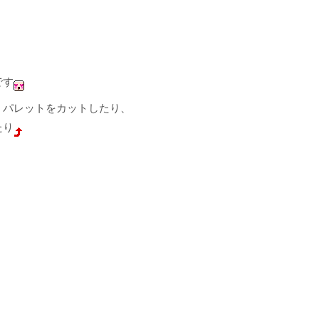
です
、パレットをカットしたり、
たり