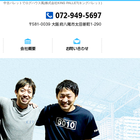
中古パレットでログハウス風|株式会社KING PALLET(キングパレット)