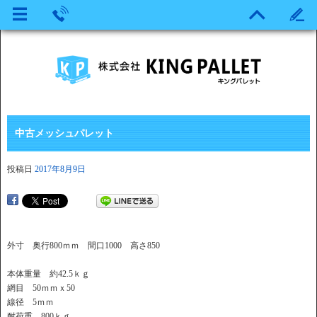
中古メッシュパレット
投稿日
2017年8月9日
外寸 奥行800ｍｍ 間口1000 高さ850
本体重量 約42.5ｋｇ
網目 50ｍｍｘ50
線径 5ｍｍ
耐荷重 800ｋｇ