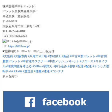
株式会社8010 (パレット）
パレット買取業界最大手！
高値買取・激安販売！
〒581-0039
大阪府八尾市太田新町 1-290
TEL: 072-949-0100
FAX: 072-949-4841
：info@8010-co.jp
HP:
https://8010-co.jp/
■営業時間 8：00～17：00／土日祝定休
#大阪府
#大阪市内
#八尾市
#工場
#木材加工
#新品
#中古木製パレット
#中古樹
脂製パレット
#中古逆ネステナー
#中古メッシュパレット
#リユース
#リサイク
ル
#環境問題を考える
#SDGs
#買取り
#持ち込み
#引取
#配達
#配送
#トラック運
転手
#2t
#3t
#4t
#運送屋
#運搬
#運送
#コンテナ
表示を縮小