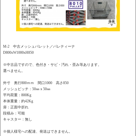
M-2 中古メッシュパレット／パレティーナ
D800xW1000xH850
※中古品ですので、色付き・サビ・汚れ・歪み等あります。
選べません。
外寸 奥行800ｍｍ 間口1000 高さ850
メッシュピッチ：50㎜ｘ50㎜
平均荷重：800Kg
本体重量：約42Kg
扉：正面中折れ
段積み：可能
キャスター：無し
※個人様宅への配達、発送はできません。