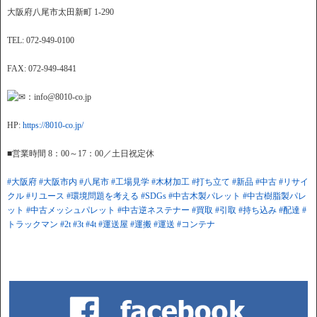
大阪府八尾市太田新町 1-290
TEL: 072-949-0100
FAX: 072-949-4841
：info@8010-co.jp
HP:
https://8010-co.jp/
■営業時間 8：00～17：00／土日祝定休
#大阪府
#大阪市内
#八尾市
#工場見学
#木材加工
#打ち立て
#新品
#中古
#リサイ
クル
#リユース
#環境問題を考える
#SDGs
#中古木製パレット
#中古樹脂製パレ
ット
#中古メッシュパレット
#中古逆ネステナー
#買取
#引取
#持ち込み
#配達
#
トラックマン
#2t
#3t
#4t
#運送屋
#運搬
#運送
#コンテナ